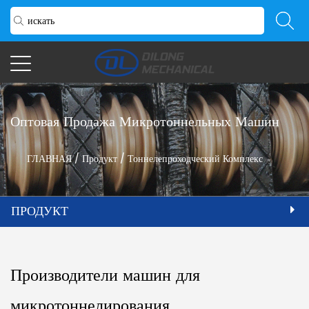
Оптовая Продажа Микротоннельных Машин
ГЛАВНАЯ
/
Продукт
/
Тоннелепроходческий Комплекс
ПРОДУКТ
Производители машин для
микротоннелирования