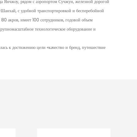
да Янчжоу, рядом с аэропортом Сучжун, железной дорогой
Шанхай, с удобной транспортировкой и бесперебойной
 80 акров, имеет 100 сотрудников, годовой объем
крупномасштабное технологическое оборудование и
лась к достижению цели «качество и бренд, путешествие
базы, не связанной с раскопками», широко поглощая
, постоянно идя в ногу со временем, внедряя инновации и
удование достигло высокого уровня в отрасли и завоевало
ом продукции, своевременной доставкой и продуманным
многие страны Юго-Восточной Азии, Ближнего Востока и
трасли.
общества в стране и за рубежом, чтобы посетить